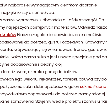
żliwi najbardziej wymagającym klientkom dobranie
 najpiękniejszy dzień w życiu.
w naszej w pracowni z dbałością o każdy szczegół. Do
amy najlepszych dostępnych materiałów. Odwiedź nasz
h kraków
Nasze długoletnie doświadczenie umożliwia
dopasowanej do potrzeb, gustu i oczekiwań . Stawiamy 
kienta, krój wpisujący się w najnowsze trendy, gustowne
knie. Każda nasza suknia jest uszyta specjalnie pod p
jne dopasowanie i idealny krój.
m doradztwem, szeroką gamą dodatków.
edniego welonu, rękawiczek, torebki, obuwia czy bol
ypożyczenia sukni ślubnej zobacz w galeri
suknie ślubne
indywidualnym dopasowaniu do potrzeb panny młodej.
ualne zamówienia. Szyjemy wedle projektu i zamysłu na