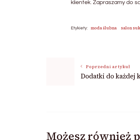
klientek. Zapraszamy do sa
moda ślubna
salon su
Etykiety:
Nawigacja
Poprzedni artykuł
wpisu
Dodatki do każdej k
Możesz również p