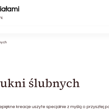
iałami
i.
bnych
sukni ślubnych
epiękne kreacje uszyte specjalnie z myślą o przyszłej p