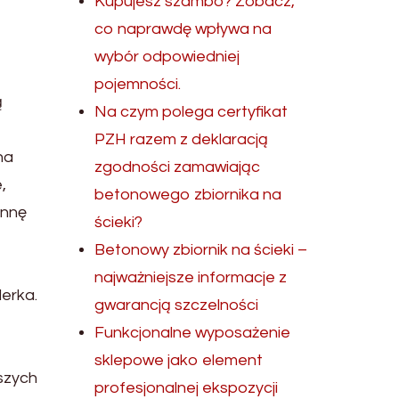
Kupujesz szambo? Zobacz,
co naprawdę wpływa na
wybór odpowiedniej
pojemności.
ą
Na czym polega certyfikat
PZH razem z deklaracją
na
zgodności zamawiając
,
betonowego zbiornika na
annę
ścieki?
Betonowy zbiornik na ścieki –
najważniejsze informacje z
erka.
gwarancją szczelności
Funkcjonalne wyposażenie
sklepowe jako element
szych
profesjonalnej ekspozycji