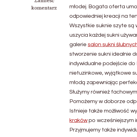
we
Zamieść
młodej. Bogata oferta umo
wpisie
komentarz
Poszukiwanie
odpowiedniej kreacji na ten
sukni
Wszystkie suknie szyte są 
ślubnych
uszycia każdej sukni używ
galerie
salon sukni ślubnyc
stworzenie sukni idealnie 
indywidualne podejście do 
nietuzinkowe, wyjątkowe su
młodą zapewniając perfekcy
Służymy również fachowy
Pomożemy w doborze odpowi
Istnieje także możliwość w
kraków
po wcześniejszym 
Przyjmujemy także indywid